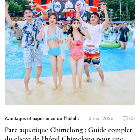
Russian
Spanish
German
Japanese
Avantages et expérience de l'hôtel :
3 mai 2026
(0)
Av
Korean
Parc aquatique Chimelong : Guide complet
L
Chinese (Taiwan)
du client de l’hôtel Chimelong pour une
e