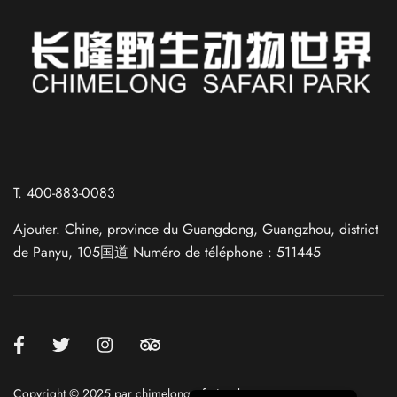
Russian
Spanish
T. 400-883-0083
German
Ajouter. Chine, province du Guangdong, Guangzhou, district
Japanese
de Panyu, 105国道 Numéro de téléphone : 511445
Korean
Chinese (Taiwan)
Chinese (Hong Kong)
Chinese (China)
English
Copyright © 2025 par chimelongsafaripark.com