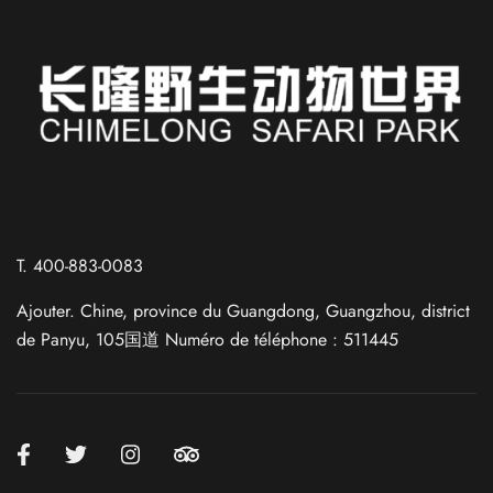
Russian
Spanish
T. 400-883-0083
German
Ajouter. Chine, province du Guangdong, Guangzhou, district
Japanese
de Panyu, 105国道 Numéro de téléphone : 511445
Korean
Chinese (Taiwan)
Chinese (Hong Kong)
Chinese (China)