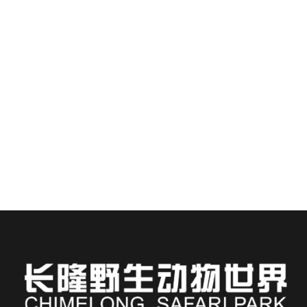
silvestre de Chimelong Safari Park: Manual
para huéspedes del hotel Chimelong
Presentado
Alojarse en el Hotel Chimelong te sitúa a pocos pasos
de uno de los entornos naturales más fascinantes de
Asia...
LEER MÁS