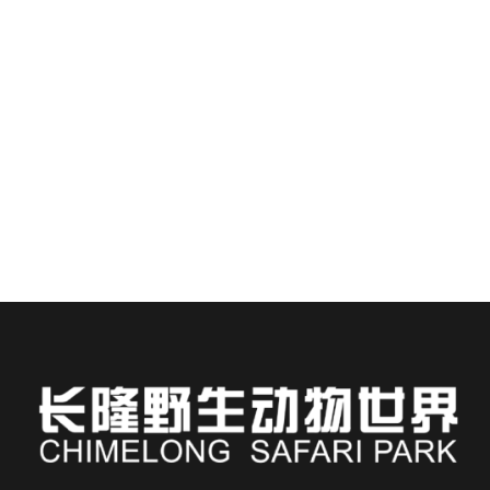
по аквапарку Азии #1
🌊 Добро пожаловать в аквапарк Chimelong:
место, где острые ощущения встречаются с
тропическим раем. Остановитесь в отеле
Chimelong...
ЧИТАТЬ ДАЛЕЕ