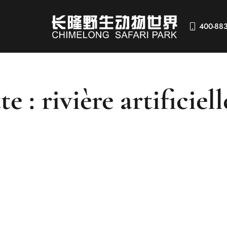
400-88
te : rivière artificiel