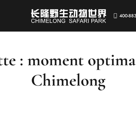
400-88
tte : moment optima
Chimelong