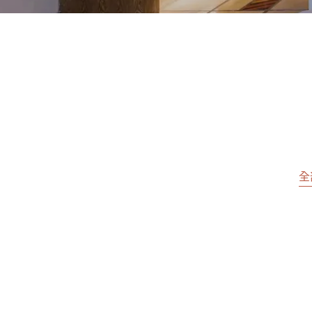
全
$217
每晚