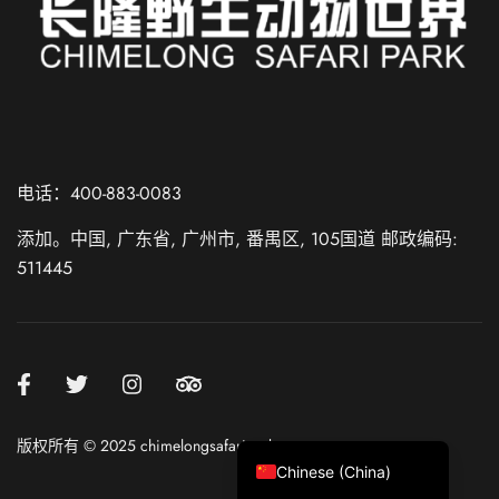
Russian
Spanish
电话：400-883-0083
French
添加。中国, 广东省, 广州市, 番禺区, 105国道 邮政编码:
German
511445
Japanese
Korean
Chinese (Taiwan)
Chinese (Hong Kong)
English
版权所有 © 2025 chimelongsafaripark.com
Chinese (China)