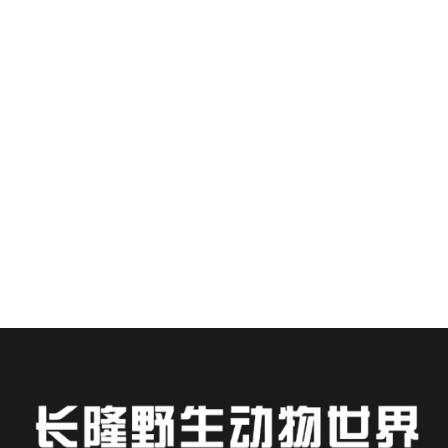
наблюдению за дикой природой в
Chimelong Safari Park: Справочник для
гостей отеля Chimelong.
Рекомендуемые
Остановившись в отеле Chimelong, вы окажетесь
в нескольких шагах от одного из самых
впечатляющих уголков дикой природы Азии...
ЧИТАТЬ ДАЛЕЕ