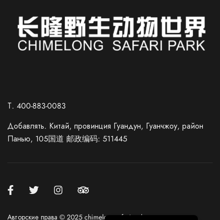
Spanish
French
Т. 400-883-0083
German
Добавлять. Китай, провинция Гуандун, Гуанчжоу, район
Japanese
Панью, 105国道 邮政编码: 511445
Korean
Chinese (Taiwan)
Chinese (Hong Kong)
Chinese (China)
English
Авторские права © 2025 chimelongsafaripark.com