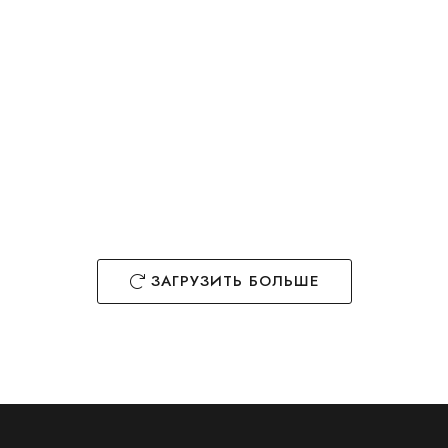
размера «king-size»
47 м2
Кровать 1
1 ванная комната
Откройте для себя острые ощущения от дикой
природы, остановившись в номере Hunter Room с
кроватью размера «king-size» в отеле Chimelong,
расположенном...
ДЕТАЛИ КОМНАТЫ
ЗАГРУЗИТЬ БОЛЬШЕ