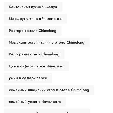
Кантонская кухня Чимелун
Маршрут ужина в Чимелонге
Ресторан отеля Chimelong
Изысканность питания в отеле Chimelong
Рестораны отеля Chimelong
Spanish
Еда в сафари-парке Чимелонг
French
ужин в сафари-парке
German
Japanese
семейный шведский стол в отеле Chimelong
Korean
семейный ужин в Чимелонге
Chinese (Taiwan)