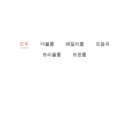
모두
더블룸
패밀리룸
모음곡
트리플룸
트윈룸
$217
1박당