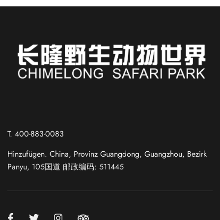
Russian
Spanish
T. 400-883-0083
French
Hinzufügen. China, Provinz Guangdong, Guangzhou, Bezirk
Japanese
Panyu, 105国道 邮政编码: 511445
Korean
Chinese (Taiwan)
Chinese (Hong Kong)