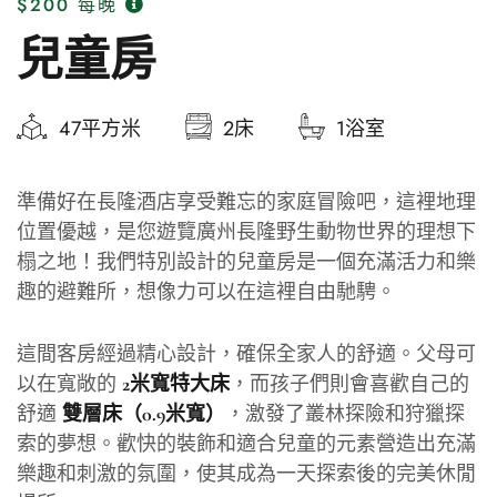
$200
每晚
兒童房
47平方米
2床
1浴室
準備好在長隆酒店享受難忘的家庭冒險吧，這裡地理
位置優越，是您遊覽廣州長隆野生動物世界的理想下
榻之地！我們特別設計的兒童房是一個充滿活力和樂
趣的避難所，想像力可以在這裡自由馳騁。
這間客房經過精心設計，確保全家人的舒適。父母可
以在寬敞的
，而孩子們則會喜歡自己的
2米寬特大床
舒適
，激發了叢林探險和狩獵探
雙層床（0.9米寬）
索的夢想。歡快的裝飾和適合兒童的元素營造出充滿
樂趣和刺激的氛圍，使其成為一天探索後的完美休閒