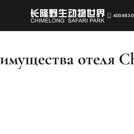
400-883-
еимущества отеля C