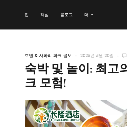
집
객실
블로그
더
호텔 & 사파리 파크 콤보
2025년 5월 20일
숙박 및 놀이: 최고
크 모험!