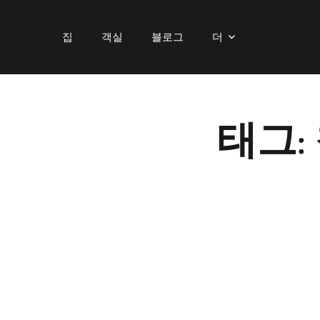
집
객실
블로그
더
태그: